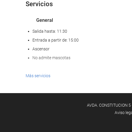
Servicios
General
Salida hasta: 11:30
Entrada a partir de: 15:00
Ascensor
No admite mascotas
Comida y bebida
Más servicios
Restaurante a la carta
Bar
AVDA. CONSTITUCION 5 - 
Servicio de limpieza
Aviso leg
Servicio de lavandería