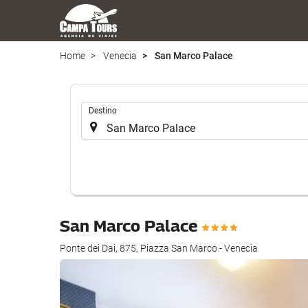
Home
Venecia
San Marco Palace
Introduzca
Destino
el
lugar
de
destino
en
el
que
San Marco Palace
realizar
la
Ponte dei Dai, 875, Piazza San Marco - Venecia
búsqueda
de
su
alojamiento..