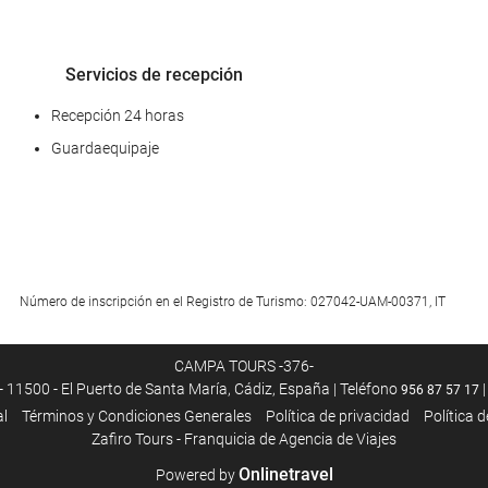
Servicios de recepción
Recepción 24 horas
Guardaequipaje
Acceso a Internet
Número de inscripción en el Registro de Turismo: 027042-UAM-00371, IT
Wifi gratis
CAMPA TOURS -376-
11500 - El Puerto de Santa María, Cádiz, España | Teléfono
|
956 87 57 17
al
Términos y Condiciones Generales
Polí­tica de privacidad
Política 
Zafiro Tours - Franquicia de Agencia de Viajes
Onlinetravel
Powered by