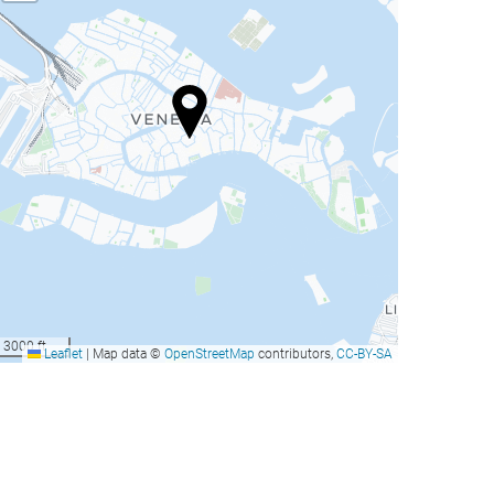
3000 ft
Leaflet
|
Map data ©
OpenStreetMap
contributors,
CC-BY-SA