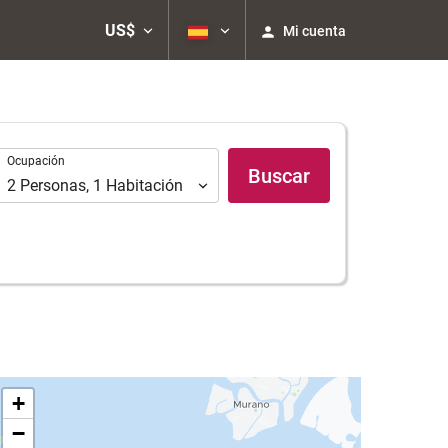
US$
Mi cuenta
Ocupación
Ocupación
Buscar
2
Personas
,
1
Habitación
+
−