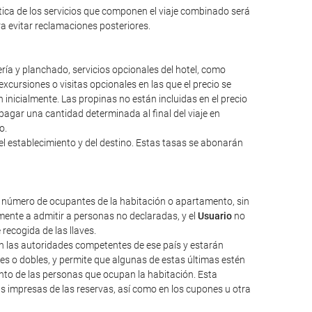
ntica de los servicios que componen el viaje combinado será
ara evitar reclamaciones posteriores.
ería y planchado, servicios opcionales del hotel, como
excursiones o visitas opcionales en las que el precio se
inicialmente. Las propinas no están incluidas en el precio
a pagar una cantidad determinada al final del viaje en
o.
el establecimiento y del destino. Estas tasas se abonarán
l número de ocupantes de la habitación o apartamento, sin
ente a admitir a personas no declaradas, y el
Usuario
no
 recogida de las llaves.
nen las autoridades competentes de ese país y estarán
les o dobles, y permite que algunas de estas últimas estén
nto de las personas que ocupan la habitación. Esta
as impresas de las reservas, así como en los cupones u otra