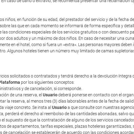
). En caso de daño o extravío, se recomienda presentar una reclamación 
s niños, en función de su edad, del prestador del servicio y de la fecha d
y sobre las que en cada momento se informará de forma específica y detal
re las condiciones especiales de los servicios gratuitos o con descuento 
r dos adultos y un máximo de dos niños. En caso de necesitar una cuna, i
mente en el hotel, como si fuera un «extra». Las personas mayores deben 
tro. Algunos hoteles tienen un número muy limitado de camas supletorias,
vicios solicitados o contratados y tendrá derecho a la devolución íntegra 
Plataforma
por los siguientes conceptos:
ministrativos y de cancelación, si corresponde.
ción de una reserva, el
Usuario
deberá ponerse en contacto con el organiza
r la reserva, al menos tres (3) días laborables antes de la fecha de sali
a viaje concreto. Se insta al
Usuario
a que consulte con nuestras agencias
sta, perderá el derecho al reembolso de las cantidades abonadas, salvo 
n el supuesto de que la contratación de alguno de los servicios cancelad
tos de apartamentos, tarifas especiales, plazas hoteleras garantizadas
tos de cancelación se establecerán de acuerdo con las condiciones acorda