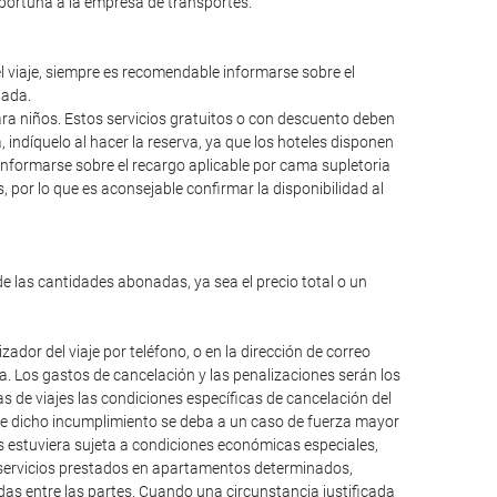
oportuna a la empresa de transportes.
el viaje, siempre es recomendable informarse sobre el
lada.
para niños. Estos servicios gratuitos o con descuento deben
ndíquelo al hacer la reserva, ya que los hoteles disponen
informarse sobre el recargo aplicable por cama supletoria
 por lo que es aconsejable confirmar la disponibilidad al
de las cantidades abonadas, ya sea el precio total o un
dor del viaje por teléfono, o en la dirección de correo
da. Los gastos de cancelación y las penalizaciones serán los
 de viajes las condiciones específicas de cancelación del
que dicho incumplimiento se deba a un caso de fuerza mayor
os estuviera sujeta a condiciones económicas especiales,
, servicios prestados en apartamentos determinados,
das entre las partes. Cuando una circunstancia justificada