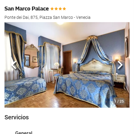
San Marco Palace
Ponte dei Dai, 875, Piazza San Marco - Venecia
Anterior
Sigui
1
/ 25
Servicios
General