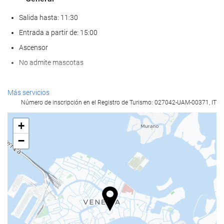
Salida hasta: 11:30
Entrada a partir de: 15:00
Ascensor
No admite mascotas
Servicios de recepción
Más servicios
Número de inscripción en el Registro de Turismo: 027042-UAM-00371, IT
Recepción 24 horas
Guardaequipaje
+
−
Comida y bebida
Restaurante a la carta
Bar
Acceso a Internet