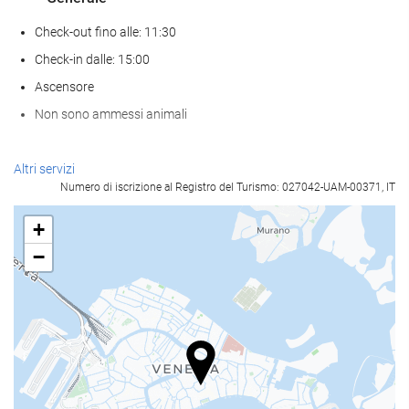
Check-out fino alle: 11:30
Check-in dalle: 15:00
Ascensore
Non sono ammessi animali
Servizio di accoglienza
Altri servizi
Numero di iscrizione al Registro del Turismo: 027042-UAM-00371, IT
reception 24 ore su 24
deposito bagagli
+
−
Pasto e bevanda
Ristorante à la carte
Bar
Internet