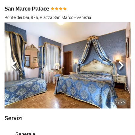
San Marco Palace
Ponte dei Dai, 875, Piazza San Marco - Venezia
Anteriore
Segu
1
/ 25
Servizi
Generale