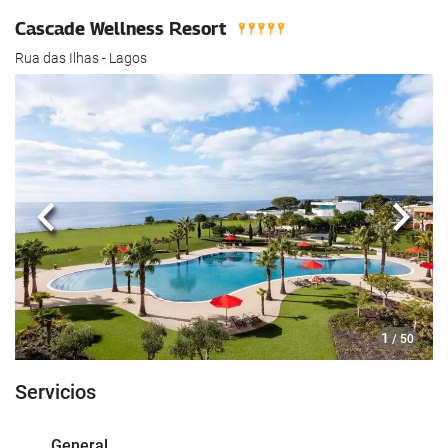
Cascade Wellness Resort
Rua das Ilhas - Lagos
Anterior
Sigui
1
/ 50
Servicios
General