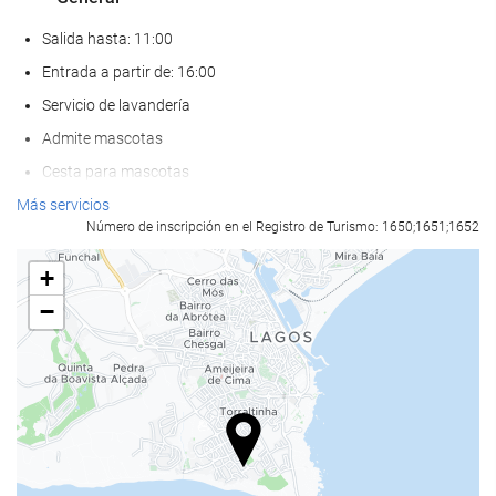
Salida hasta: 11:00
Entrada a partir de: 16:00
Servicio de lavandería
Admite mascotas
Cesta para mascotas
Cuenco para mascotas
Más servicios
Número de inscripción en el Registro de Turismo: 1650;1651;1652
Aire Acondicionado
Calefacción
+
Ascensor
−
Adaptado para personas con movilidad reducida
Habitaciones No fumadores
Zona de fumadores
Habitaciones insonorizadas
Bienestar