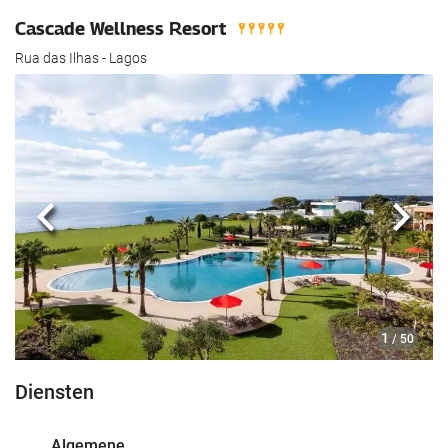
Cascade Wellness Resort
Rua das Ilhas - Lagos
Vorige
Volg
1
/ 50
Diensten
Algemene