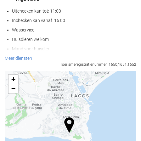
Uitchecken kan tot: 11:00
Inchecken kan vanaf: 16:00
Wasservice
Huisdieren welkom
Mand voor huisdier
Voerbak voor huisdier
Meer diensten
Toerismeregistratienummer: 1650;1651;1652
Air conditioning
Verwarming
+
Lift
−
Mensen met beperkte mobiliteit
Kamers voor niet rokers
Rookzone
Geluiddichte kamers
Wellness