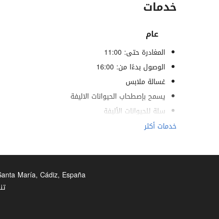
خدمات
عام
المغادرة حتى: 11:00
الوصول بدءًا من: 16:00
غسالة ملابس
يسمح بإصطحاب الحيوانات الاليفة
سلة للحيوانات الأليفة
أوعية طعام الحيوانات الأليفة
خدمات أكثر
مُكيف هوائي
تدفئة
مصعد
 Santa María, Cádiz, España
خدمات لذوي الاحتياجات الخاصة
تن
غرف لغير المدخنين
منطقة تدخين