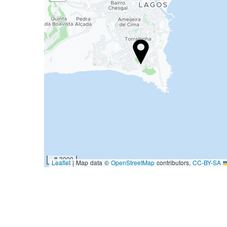
3000 ft
|
Map data ©
OpenStreetMap
contributors,
CC-BY-SA
Leaflet