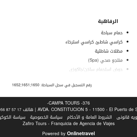
الرفاهية
حمام سباحة
كراسي شاطئ كراسي استرخاء
مظلات شاطئية
منتجع صحي (Spa)
حوض استحمام ساخن/جاكوزي
حمام (بخار)
رقم التسجيل في سجل السياحة: 1650;1651;1652
ساونا
غرف تغيير الملابس في مركز اللياقة البدنية / السبا
CAMPA TOURS -376-
مسّاج
AVDA. CONSTITUCION 5 - 11500 - El Puerto de | هاتف
956 87 57 17
خدمات التجميل
ويه قانونى
الشروط العامة و الأحكام
سياسة الخصوصية
سياسة الكوكيز
Zafiro Tours - Franquicia de Agencia de Viajes
صالة ألعاب رياضية
Onlinetravel
Powered by
مدرب شخصي