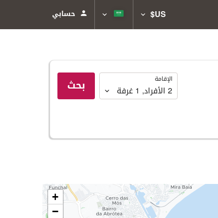
US$
حسابي
الإقامة
الإقامة
بحث
2
الأفراد
,
1
غرفة
+
−