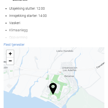
Utsjekking slutter: 12:00
Innsjekking starter: 14:00
Vaskeri
Klimaanlegg
Oppvarming
Heis
Flest tjenester
Beliggenhet ved stranden
+
Tilgjengelighet for personer med redusert bevegelighet
−
Rom for ikke-røykere
Røykfritt på hele overnattingsstedet
Røykeområde
Kjæledyr ikke tillatt
Velvære