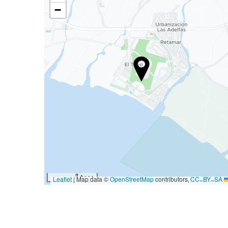
−
5000 ft
|
Map data ©
OpenStreetMap
contributors,
CC-BY-SA
Leaflet