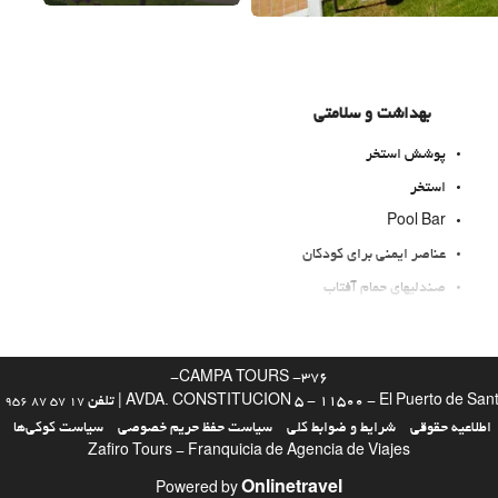
بهداشت و سلامتی
پوشش استخر
استخر
Pool Bar
عناصر ایمنی برای کودکان
صندلیهای حمام آفتاب
چترهای آفتابی
سولاریوم
CAMPA TOURS -376-
اسپا
AVDA. CONSTITUCION 5 - 11500 - El Puerto de Sa | تلفن
| 
956 87 57 17
اطلاعیه حقوقی
شرایط و ضوابط کلی
سیاست حفظ حریم خصوصی
سیاست کوکی‌ها
Zafiro Tours - Franquicia de Agencia de Viajes
Turkish/Steam Bath
Onlinetravel
سونا
Powered by