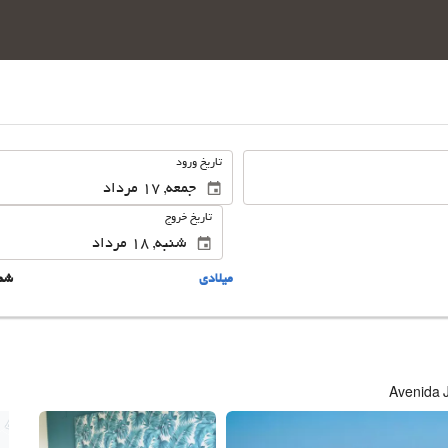
.
تاریخ ورود
تاریخ خروج
ميلادى
شم
Avenida J
این 44 تصویر را ببینید.