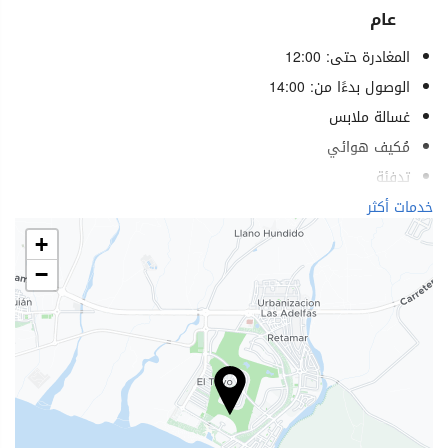
عام
المغادرة حتى: 12:00
الوصول بدءًا من: 14:00
غسالة ملابس
مُكيف هوائي
تدفئة
مصعد
خدمات أكثر
مواجه للشاطئ
+
خدمات لذوي الاحتياجات الخاصة
−
غرف لغير المدخنين
ممنوع التدخين في كل الأماكن
منطقة تدخين
لا يسمح بدخول الحيوانات الأليفة
الرفاهية