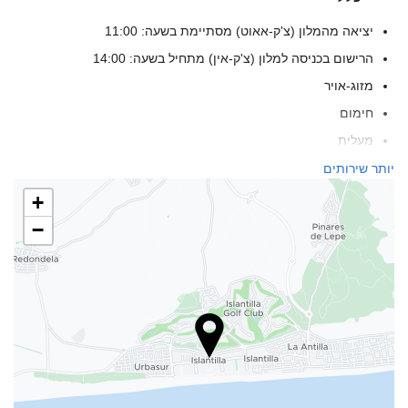
יציאה מהמלון (צ'ק-אאוט) מסתיימת בשעה: 11:00
הרישום בכניסה למלון (צ'ק-אין) מתחיל בשעה: 14:00
מזוג-אויר
חימום
מעלית
מול הים
יותר שירותים
אנשים עם ניידות מוגבלת
+
חדרים ללא לעשן
−
ללא-עישון בכל החללים הפרטיים והציבוריים
אין כניסה לחיות מחמד
בריאות
בר-בריכה
מגלשת מים