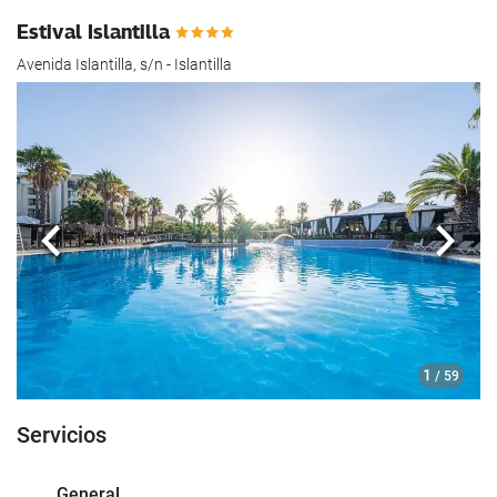
Estival Islantilla
Avenida Islantilla, s/n - Islantilla
Anterior
Sigui
1
/ 59
Servicios
General