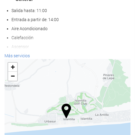
Salida hasta: 11:00
Entrada a partir de: 14:00
Aire Acondicionado
Calefacción
Ascensor
Frente a la playa
Más servicios
AAdaptado para personas con movilidad reducida
+
Habitaciones No fumadores
−
Hotel no fumadores
No admite mascotas
Bienestar
Pool bar
Tobogán de agua