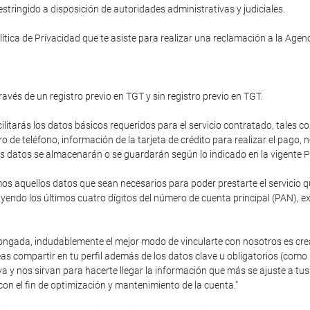
tringido a disposición de autoridades administrativas y judiciales.
ítica de Privacidad que te asiste para realizar una reclamación a la Age
ravés de un registro previo en TGT y sin registro previo en TGT.
cilitarás los datos básicos requeridos para el servicio contratado, tales c
de teléfono, información de la tarjeta de crédito para realizar el pago,
stos datos se almacenarán o se guardarán según lo indicado en la vigente P
 aquellos datos que sean necesarios para poder prestarte el servicio que
endo los últimos cuatro dígitos del número de cuenta principal (PAN), e
olongada, indudablemente el mejor modo de vincularte con nosotros es cre
as compartir en tu perfil además de los datos clave u obligatorios (como
va y nos sirvan para hacerte llegar la información que más se ajuste a 
con el fin de optimización y mantenimiento de la cuenta."