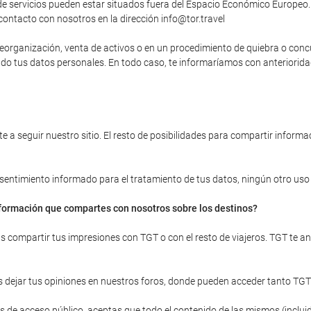
 servicios pueden estar situados fuera del Espacio Económico Europeo. 
contacto con nosotros en la dirección info@tor.travel
, reorganización, venta de activos o en un procedimiento de quiebra o con
yendo tus datos personales. En todo caso, te informaríamos con anteriori
 a seguir nuestro sitio. El resto de posibilidades para compartir informac
onsentimiento informado para el tratamiento de tus datos, ningún otro uso d
información que compartes con nosotros sobre los destinos?
ras compartir tus impresiones con TGT o con el resto de viajeros. TGT te 
 dejar tus opiniones en nuestros foros, donde pueden acceder tanto TGT
 de acceso público, aceptas que todo el contenido de las mismos (incluid