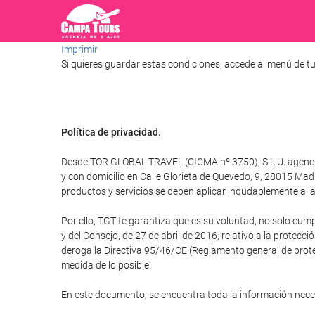
Imprimir
Si quieres guardar estas condiciones, accede al menú de tu
Política de privacidad.
Desde TOR GLOBAL TRAVEL (CICMA nº 3750), S.L.U. agencia d
y con domicilio en Calle Glorieta de Quevedo, 9, 28015 M
productos y servicios se deben aplicar indudablemente a la 
Por ello, TGT te garantiza que es su voluntad, no solo cum
y del Consejo, de 27 de abril de 2016, relativo a la protecci
deroga la Directiva 95/46/CE (Reglamento general de protec
medida de lo posible.
En este documento, se encuentra toda la información nec