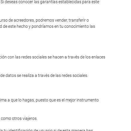
Si deseas conocer las garantías establecidas para este
curso de acreedores, podremos vender, transferir o
dad de este hecho y pondríamos en tu conocimiento las
ión con las redes sociales se hacen a través de los enlaces
e datos se realiza a través de las redes sociales.
anima a que lo hagas, puesto que es el mejor instrumento
 como otros viajeros.
a tu identificación de usuario si de esta manera has