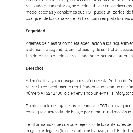
realizado el comentario), se pueda publicar en los divers
modo, aceptas y consientes que TGT pueda utilizarlos (de 
cualquier de los canales de TGT así como en plataformas 
Seguridad
Además de nuestra completa adecuación a los requerimiento
sistemas de seguridad, encriptación y de control de acces
tus datos solo pueda ser realizado por el personal autori
Derechos
Además de la ya aconsejada revisión de esta Política de Pri
retirar tu consentimiento remitiéndonos una comunicación e
número 915242400, o bien enviando un e-mail a info@tor.t
Puedes darte de baja de los boletines de TGT en cualquier 
email que quieres dar de baja, o por e-mail a la dirección in
Te informamos que cualquier ejercicio de los anteriores der
exigencias legales (fiscales, administrativas, etc.). En tod