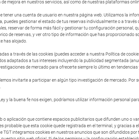
s de mejora en nuestros servicios, así como de nuestras plataformas onlin
de tener una cuenta de usuario en nuestra página web. Utilizamos la inform
, puedes gestionar el estado de tus reservas individualmente o a través
es, reservar de forma más fácil y gestionar tu configuración personal, que 
ico de reservas, y ver otro tipo de información que has proporcionado so
e has alojado.
adas a través de las cookies (puedes acceder a nuestra Política de cooki
dos adaptados a tus intereses incluyendo la publicidad segmentada (anu
vestigaciones de mercado para ofrecerte siempre lo último en tendencias y
mos invitarte a participar en algún tipo investigación de mercado. Por s
.
Ley y la buena fe nos exigen, podríamos utilizar información personal para
b o aplicación que contiene espacios publicitarios que difunden uno o va
s probable que esta cookie quede registrada en el terminal, y gracias a e
sde TGT integramos cookies en nuestros anuncios que son difundidos por t
 nuestro sitio web oficial. Si de los permisos y la configuración establec