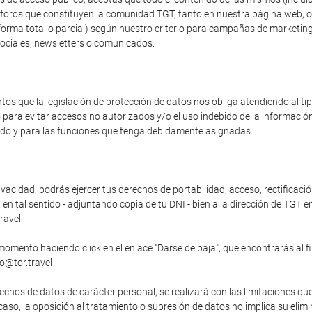
os foros que constituyen la comunidad TGT, tanto en nuestra página web, 
forma total o parcial) según nuestro criterio para campañas de marketing
sociales, newsletters o comunicados.
s que la legislación de protección de datos nos obliga atendiendo al t
o para evitar accesos no autorizados y/o el uso indebido de la informaci
zado y para las funciones que tenga debidamente asignadas.
vacidad, podrás ejercer tus derechos de portabilidad, acceso, rectificació
n tal sentido - adjuntando copia de tu DNI - bien a la dirección de TGT en
ravel
momento haciendo click en el enlace "Darse de baja", que encontrarás al f
fo@tor.travel
echos de datos de carácter personal, se realizará con las limitaciones qu
o caso, la oposición al tratamiento o supresión de datos no implica su elim