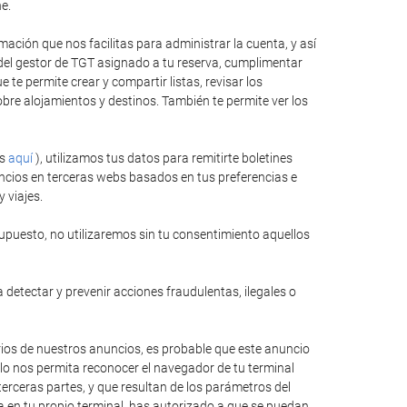
e.
ación que nos facilitas para administrar la cuenta, y así
 del gestor de TGT asignado a tu reserva, cumplimentar
te permite crear y compartir listas, revisar los
bre alojamientos y destinos. También te permite ver los
es
aquí
), utilizamos tus datos para remitirte boletines
ncios en terceras webs basados en tus preferencias e
 viajes.
upuesto, no utilizaremos sin tu consentimiento aquellos
 detectar y prevenir acciones fraudulentas, ilegales o
rios de nuestros anuncios, es probable que este anuncio
llo nos permita reconocer el navegador de tu terminal
erceras partes, y que resultan de los parámetros del
ida en tu propio terminal, has autorizado a que se puedan