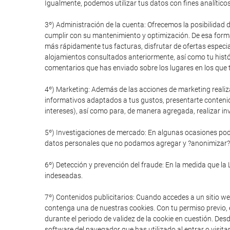
Igualmente, podemos utilizar tus datos con fines analítico
3º) Administración de la cuenta: Ofrecemos la posibilidad 
cumplir con su mantenimiento y optimización. De esa forma
más rápidamente tus facturas, disfrutar de ofertas especial
alojamientos consultados anteriormente, así como tu histór
comentarios que has enviado sobre los lugares en los que t
4º) Marketing: Además de las acciones de marketing realiz
informativos adaptados a tus gustos, presentarte conteni
intereses), así como para, de manera agregada, realizar in
5º) Investigaciones de mercado: En algunas ocasiones pode
datos personales que no podamos agregar y ?anonimizar?
6º) Detección y prevención del fraude: En la medida que la 
indeseadas.
7º) Contenidos publicitarios: Cuando accedes a un sitio we
contenga una de nuestras cookies. Con tu permiso previo, e
durante el periodo de validez de la cookie en cuestión. De
software del navegador que has utilizado al entrar o visitar