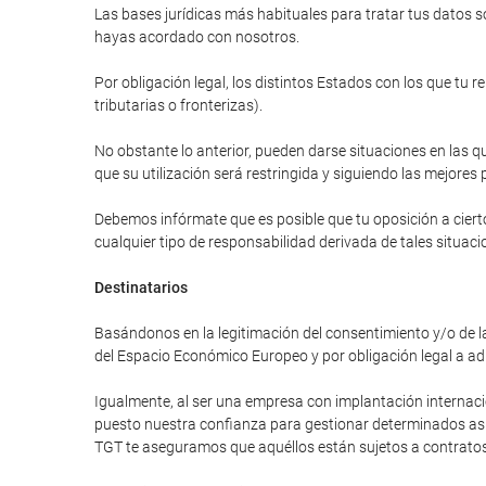
Las bases jurídicas más habituales para tratar tus datos so
hayas acordado con nosotros.
Por obligación legal, los distintos Estados con los que tu 
tributarias o fronterizas).
No obstante lo anterior, pueden darse situaciones en las qu
que su utilización será restringida y siguiendo las mejores 
Debemos infórmate que es posible que tu oposición a cierto
cualquier tipo de responsabilidad derivada de tales situaci
Destinatarios
Basándonos en la legitimación del consentimiento y/o de la
del Espacio Económico Europeo y por obligación legal a ad
Igualmente, al ser una empresa con implantación internac
puesto nuestra confianza para gestionar determinados asunt
TGT te aseguramos que aquéllos están sujetos a contratos 