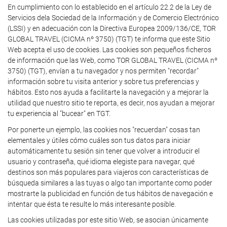
En cumplimiento con lo establecido en el artículo 22.2 de la Ley de
Servicios dela Sociedad de la Información y de Comercio Electrónico
(LSSI) y en adecuación con la Directiva Europea 2009/136/CE, TOR
GLOBAL TRAVEL (CICMA nº 3750) (TGT) te informa que este Sitio
Web acepta el uso de cookies. Las cookies son pequeños ficheros
de información que las Web, como TOR GLOBAL TRAVEL (CICMA nº
3750) (TGT), envían a tu navegador y nos permiten "recordar"
información sobre tu visita anterior y sobre tus preferencias y
hábitos. Esto nos ayuda a facilitarte la navegación y a mejorar la
utilidad que nuestro sitio te reporta, es decir, nos ayudan a mejorar
tu experiencia al "bucear" en TGT.
Por ponerte un ejemplo, las cookies nos "recuerdan" cosas tan
elementales y útiles cómo cuáles son tus datos para iniciar
automáticamente tu sesión sin tener que volver a introducir el
usuario y contraseña, qué idioma elegiste para navegar, qué
destinos son más populares para viajeros con características de
búsqueda similares a las tuyas o algo tan importante como poder
mostrarte la publicidad en función de tus hábitos de navegación e
intentar que ésta te resulte lo más interesante posible.
Las cookies utilizadas por este sitio Web, se asocian únicamente