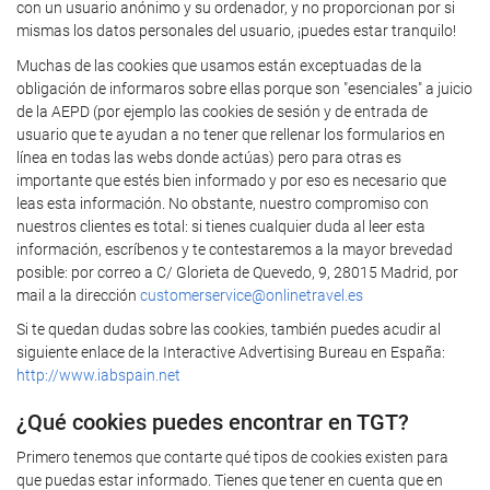
con un usuario anónimo y su ordenador, y no proporcionan por si
mismas los datos personales del usuario, ¡puedes estar tranquilo!
Muchas de las cookies que usamos están exceptuadas de la
obligación de informaros sobre ellas porque son "esenciales" a juicio
de la AEPD (por ejemplo las cookies de sesión y de entrada de
usuario que te ayudan a no tener que rellenar los formularios en
línea en todas las webs donde actúas) pero para otras es
importante que estés bien informado y por eso es necesario que
leas esta información. No obstante, nuestro compromiso con
nuestros clientes es total: si tienes cualquier duda al leer esta
información, escríbenos y te contestaremos a la mayor brevedad
posible: por correo a C/ Glorieta de Quevedo, 9, 28015 Madrid, por
mail a la dirección
customerservice@onlinetravel.es
Si te quedan dudas sobre las cookies, también puedes acudir al
siguiente enlace de la Interactive Advertising Bureau en España:
http://www.iabspain.net
¿Qué cookies puedes encontrar en TGT?
Primero tenemos que contarte qué tipos de cookies existen para
que puedas estar informado. Tienes que tener en cuenta que en