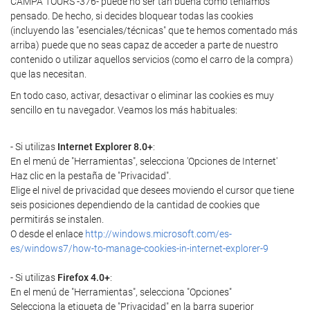
CAMPA TOURS -376- puede no ser tan buena como teníamos
pensado. De hecho, si decides bloquear todas las cookies
(incluyendo las "esenciales/técnicas" que te hemos comentado más
arriba) puede que no seas capaz de acceder a parte de nuestro
contenido o utilizar aquellos servicios (como el carro de la compra)
que las necesitan.
En todo caso, activar, desactivar o eliminar las cookies es muy
sencillo en tu navegador. Veamos los más habituales:
- Si utilizas
Internet Explorer 8.0+
:
En el menú de "Herramientas", selecciona 'Opciones de Internet'
Haz clic en la pestaña de "Privacidad".
Elige el nivel de privacidad que desees moviendo el cursor que tiene
seis posiciones dependiendo de la cantidad de cookies que
permitirás se instalen.
O desde el enlace
http://windows.microsoft.com/es-
es/windows7/how-to-manage-cookies-in-internet-explorer-9
- Si utilizas
Firefox 4.0+
:
En el menú de "Herramientas", selecciona "Opciones"
Selecciona la etiqueta de "Privacidad" en la barra superior