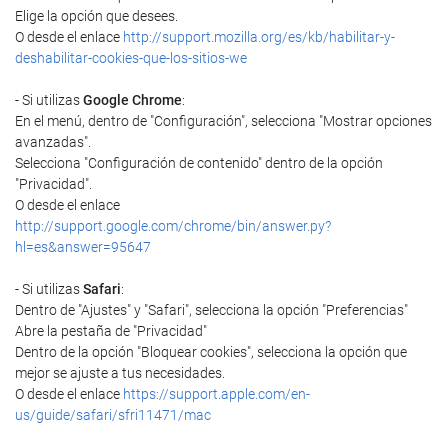
Elige la opción que desees.
O desde el enlace
http://support.mozilla.org/es/kb/habilitar-y-
deshabilitar-cookies-que-los-sitios-we
- Si utilizas
Google Chrome
:
En el menú, dentro de "Configuración", selecciona "Mostrar opciones
avanzadas".
Selecciona "Configuración de contenido" dentro de la opción
"Privacidad".
O desde el enlace
http://support.google.com/chrome/bin/answer.py?
hl=es&answer=95647
- Si utilizas
Safari
:
Dentro de "Ajustes" y "Safari", selecciona la opción "Preferencias"
Abre la pestaña de "Privacidad"
Dentro de la opción "Bloquear cookies", selecciona la opción que
mejor se ajuste a tus necesidades.
O desde el enlace
https://support.apple.com/en-
us/guide/safari/sfri11471/mac