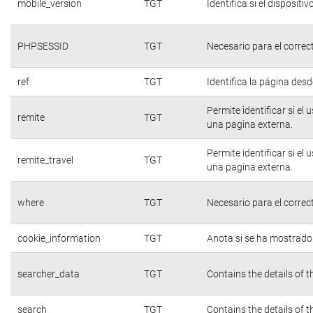
mobile_version
TGT
Identifica si el dispositiv
PHPSESSID
TGT
Necesario para el correc
ref
TGT
Identifica la página desde
Permite identificar si el
remite
TGT
una pagina externa.
Permite identificar si el
remite_travel
TGT
una pagina externa.
where
TGT
Necesario para el correc
cookie_information
TGT
Anota si se ha mostrado e
searcher_data
TGT
Contains the details of 
search
TGT
Contains the details of 