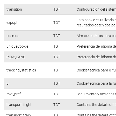
transition
TGT
Configuración del siste
Esta cookie es utilizada
expopt
TGT
resultados obtenidos por
cosmos
TGT
Almacena datos para cate
uniqueCookie
TGT
Preferencia del idioma d
PLAY_LANG
TGT
Preferencia del idioma d
tracking_statistics
TGT
Cookie técnica para el f
u
TGT
Cookie técnica para la f
mkt_pref
TGT
Seguimiento y acciones d
transport_flight
TGT
Contains the details of 
transport_train
TGT
Contains the details of 