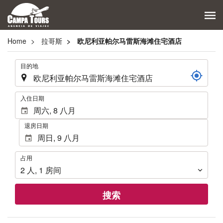
Home
拉哥斯
欧尼利亚帕尔马雷斯海滩住宅酒店
.
目的地
.
入住日期
退房日期
占
占用
用
2
人
,
1
房间
搜索