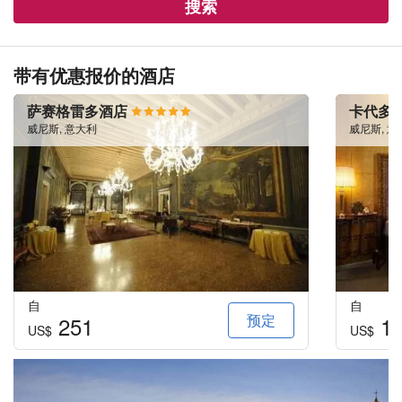
搜索
带有优惠报价的酒店
萨赛格雷多酒店
卡代多
威尼斯, 意大利
威尼斯, 意
自
自
预定
251
10
US$
US$