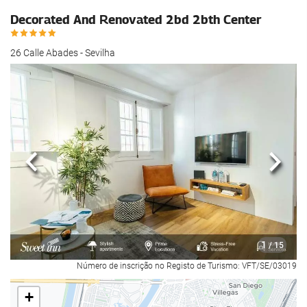
Decorated And Renovated 2bd 2bth Center
26 Calle Abades - Sevilha
Anterior
Segui
1
/ 15
Número de inscrição no Registo de Turismo: VFT/SE/03019
+