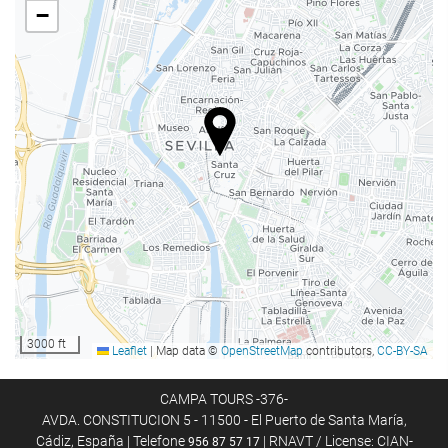
−
3000 ft
Leaflet
|
Map data ©
OpenStreetMap
contributors,
CC-BY-SA
CAMPA TOURS -376-
AVDA. CONSTITUCION 5 - 11500 - El Puerto de Santa María,
Cádiz, España | Telefone
| RNAVT / License: CIAN-
956 87 57 17