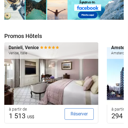
Promos Hôtels
Danieli, Venice
Amsterd
Venise, Italie
Amsterdam
à partir de
à partir d
Réserver
1 513
294
US$
U