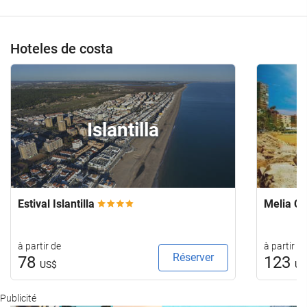
Hoteles de costa
Islantilla
Estival Islantilla
Melia Co
à partir de
à partir de
Réserver
78
123
US$
US
Publicité