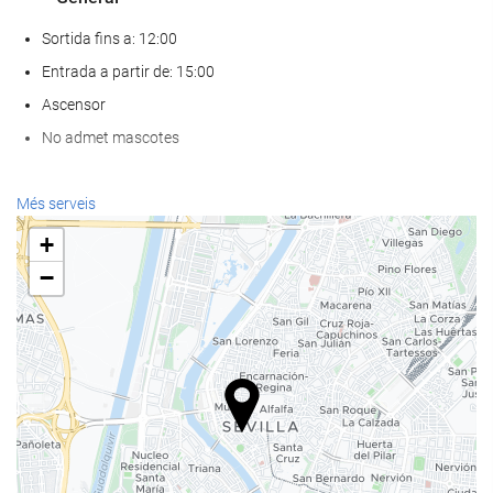
Sortida fins a: 12:00
Entrada a partir de: 15:00
Ascensor
No admet mascotes
Serveis de recepci?
Més serveis
Recepció 24 hores
+
Guardaequipatges
−
Menjar i beguda
Restaurant a la carta
Bar
Piscina