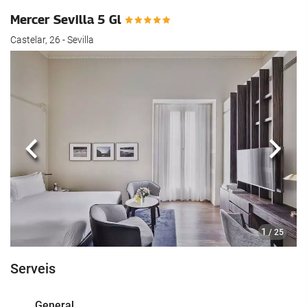
Mercer Sevilla 5 Gl
Castelar, 26 - Sevilla
Anterior
Segü
1
/ 25
Serveis
General